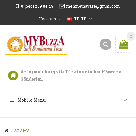
0 (544) 259 04 49
mehmethavare@gmail.com
Hesabım
TR-TR
0
Anlaşmalı kargo ile
Türkiye'nin her Köşesine
Gönderim
.
Mobile Menu
ARAMA