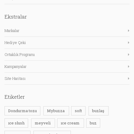
Ekstralar
Markalar
Hediye Çeki
Ortaklık Programı
Kampanyalar
Site Haritası
Etiketler
Dondurma tozu
Mybuzza
soft
buzlaş
ıce slush
meyveli
ıce cream
buz